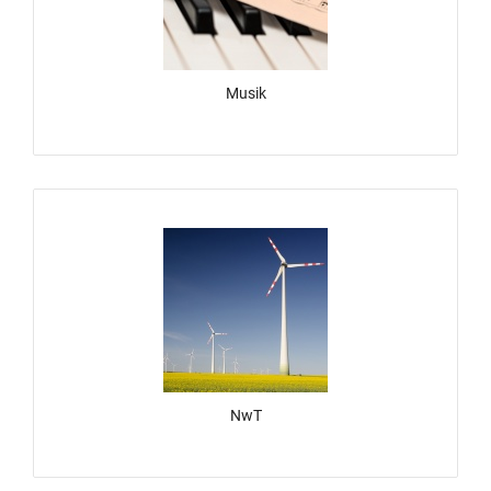
Musik
NwT