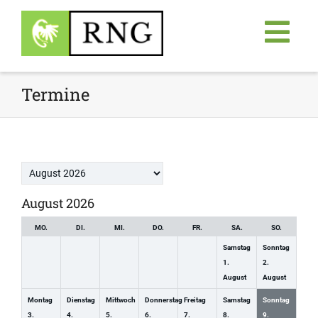
Termine
Month
selection
August 2026
MO.
DI.
MI.
DO.
FR.
SA.
SO.
Samstag
Sonntag
1.
2.
August
August
Montag
Dienstag
Mittwoch
Donnerstag
Freitag
Samstag
Sonntag
3.
4.
5.
6.
7.
8.
9.