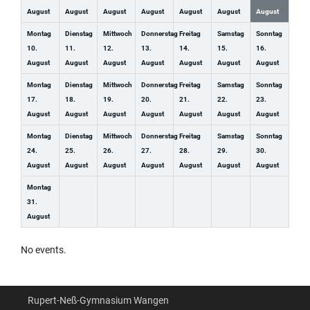
August
August
August
August
August
August
August
Montag
Dienstag
Mittwoch
Donnerstag
Freitag
Samstag
Sonntag
10.
11.
12.
13.
14.
15.
16.
August
August
August
August
August
August
August
Montag
Dienstag
Mittwoch
Donnerstag
Freitag
Samstag
Sonntag
17.
18.
19.
20.
21.
22.
23.
August
August
August
August
August
August
August
Montag
Dienstag
Mittwoch
Donnerstag
Freitag
Samstag
Sonntag
24.
25.
26.
27.
28.
29.
30.
August
August
August
August
August
August
August
Montag
31.
August
No events.
Rupert-Neß-Gymnasium Wangen