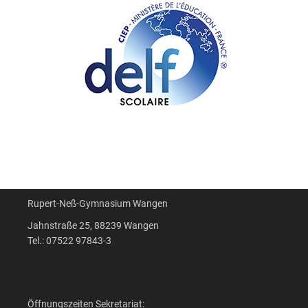
Rupert-Neß-Gymnasium Wangen
Jahnstraße 25, 88239 Wangen
Tel.: 07522 97843-3
Öffnungszeiten Sekretariat: