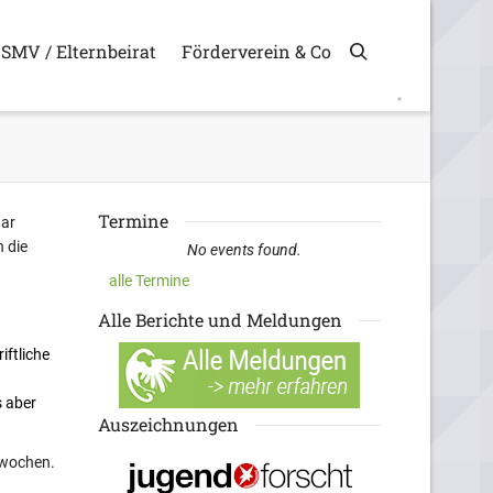
SMV / Elternbeirat
Förderverein & Co
Termine
war
n die
No events found.
alle Termine
Alle Berichte und Meldungen
iftliche
s aber
Auszeichnungen
lwochen.