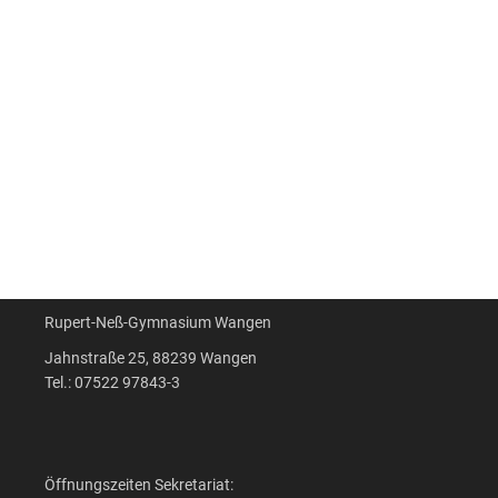
Rupert-Neß-Gymnasium Wangen
Jahnstraße 25, 88239 Wangen
Tel.: 07522 97843-3
Öffnungszeiten Sekretariat: