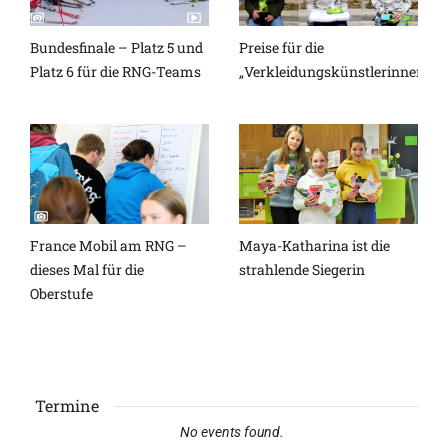
Bundesfinale – Platz 5 und
Preise für die
Platz 6 für die RNG-Teams
„Verkleidungskünstlerinnen“
France Mobil am RNG –
Maya-Katharina ist die
dieses Mal für die
strahlende Siegerin
Oberstufe
Termine
No events found.