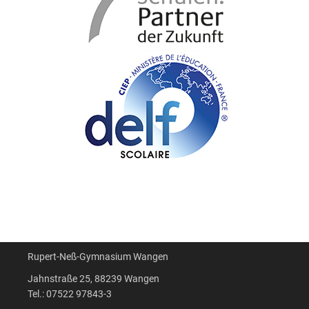
Rupert-Neß-Gymnasium Wangen
Jahnstraße 25, 88239 Wangen
Tel.: 07522 97843-3