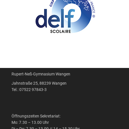
Rupert-Neß-Gymnasium Wangen
Jahnstraße 25, 88239 Wangen
Tel.: 07522 97843-3
Öffnungszeiten Sekretariat:
Mo: 7.30 – 13.00 Uhr
Di – Do: 7.30 – 13.00 // 14 – 15.30 Uhr