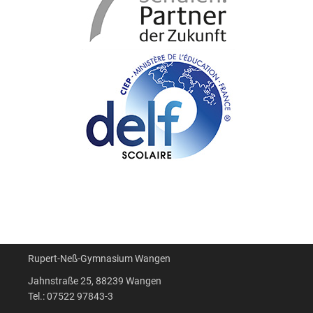
Rupert-Neß-Gymnasium Wangen
Jahnstraße 25, 88239 Wangen
Tel.: 07522 97843-3