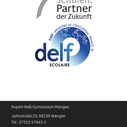
Rupert-Neß-Gymnasium Wangen
Jahnstraße 25, 88239 Wangen
Tel.: 07522 97843-3