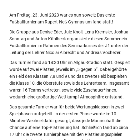
Am Freitag, 23. Juni 2023 war es nun soweit: Das erste
Fußballturnier am Rupert-Neß-Gymnasium fand statt!
Die Gruppe aus Denise Eder, Jule Knoll, Lena Kremsler, Joshua
Sonntag und Anton Küblbeck organisierte diesen Sommer ein
Fußballturnier im Rahmen des Seminarkurses der J1 unter der
Leitung der Lehrer Nicolai Albrecht und Andreas Vochezer.
Das Turnier fand ab 14:30 Uhr im Allgäu-Stadion statt. Gespielt
wurde auf zwei Plätzen, jeweils im „5 gegen 5“. Dabei gehörte
ein Feld den Klassen 7,8 und 9 und das zweite Feld bespielten
die Klasse 10, die Oberstufe sowie das Lehrerteam. Insgesamt
waren 16 Teams vertreten, sowie viele Zuschauer*innen,
wodurch eine großartige Wettkampf Atmosphäre entstand.
Das gesamte Turnier war für beide Wertungsklassen in zwei
Spielphasen aufgeteilt. In der ersten Phase wurde im 10-
Minuten-Wechsel dafür gesorgt, dass jede Mannschaft die
Chance auf eine Top-Platzierung hat. Schließlich fand ab circa
17 Uhr die zweite Turnierphase mit den Platzierungsspielen