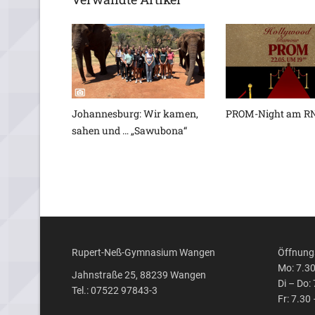
Johannesburg: Wir kamen,
PROM-Night am R
sahen und … „Sawubona“
Rupert-Neß-Gymnasium Wangen
Öffnungs
Mo: 7.30
Jahnstraße 25, 88239 Wangen
Di – Do:
Tel.: 07522 97843-3
Fr: 7.30