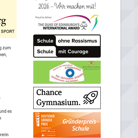
ng zum
nen,
G
und es
n
rerin