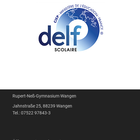
Rupert-Neß-Gymnasium Wangen
Jahnstraße 25, 88239 Wangen
Tel.: 07522 97843-3