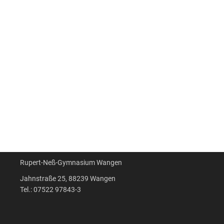
Rupert-Neß-Gymnasium Wangen
Jahnstraße 25, 88239 Wangen
Tel.: 07522 97843-3